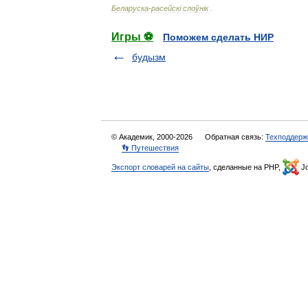
Беларуска
-
расейск
і
слоўн
і
к
.
Игры ⚽
Поможем сделать НИР
будызм
© Академик, 2000-2026
Обратная связь:
Техподдерж
👣 Путешествия
Экспорт словарей на сайты
, сделанные на PHP,
Jo