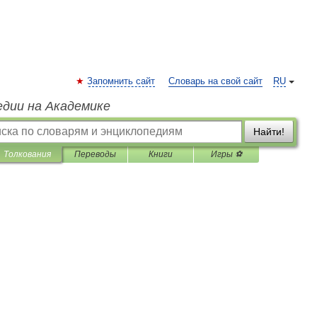
Запомнить сайт
Словарь на свой сайт
RU
едии на Академике
Найти!
Толкования
Переводы
Книги
Игры ⚽