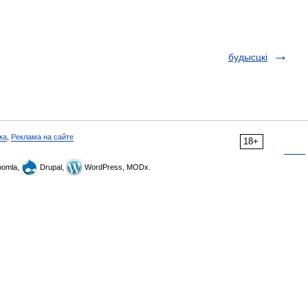
будысцкі
ка
,
Реклама на сайте
18+
omla,
Drupal,
WordPress, MODx.