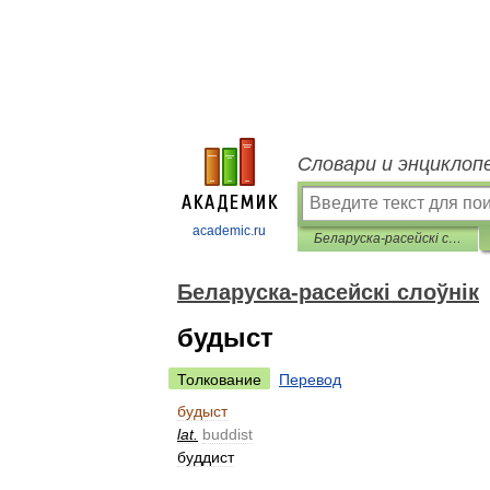
Словари и энциклоп
academic.ru
Беларуска-расейскі слоўнік
Беларуска-расейскі слоўнік
будыст
Толкование
Перевод
будыст
lat
.
buddist
буддист